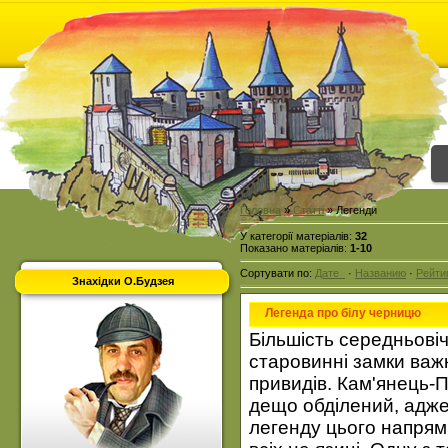
Головна
»
Статті
» Легенди
У категорії матеріалів
:
32
Показано матеріалів
:
1-10
Сортувати по
:
Дате
·
Названию
·
Рейти
Знахідки О.Будзея
Легенда про білу черницю
Більшість середньовіч
старовинні замки важ
привидів. Кам'янець-П
дещо обділений, адже 
легенду цього напрямк