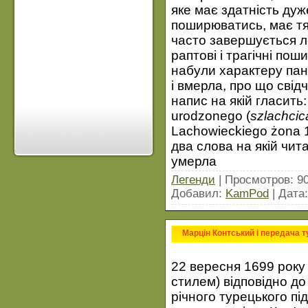
яке має здатність ду
поширюватись, має тяж
часто завершується л
раптові і трагічні пош
набули характеру панд
і вмерла, про що свід
напис на якій гласить:
urodzonego (
szlachcic
Lachowieckiego żona 1
два слова на якій чит
умерла
Легенди
| Просмотров: 90
Добавил:
KamPod
| Дата
Марцін Контський і передача 
22 вересня 1699 року
стилем) відповідно до
річного турецького пі