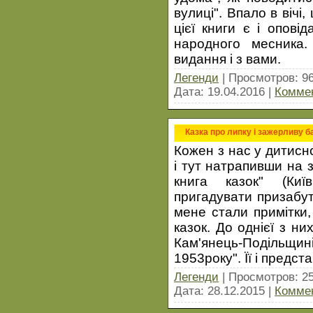
вулиці". Впало в вічі
цієї книги є і опові
народного месника.
видання і з вами.
Легенди
| Просмотров: 9
Дата:
19.04.2016
|
Коммен
Казка про липку і зажерливу б
Кожен з нас у дитиснс
і тут натрапивши на 
книга казок" (Киї
пригадувати призабут
мене стали примітки
казок. До однієї з ни
Кам'янець-Подільщин
1953року". Її і предст
Легенди
| Просмотров: 2
Дата:
28.12.2015
|
Коммен