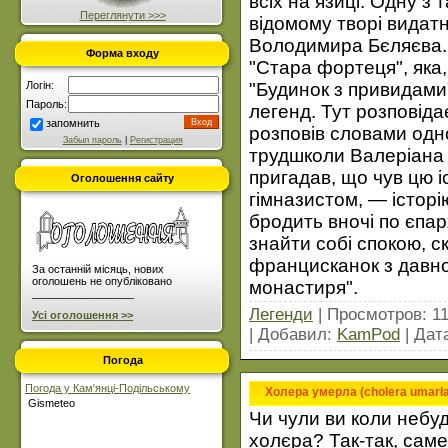
всіх на язиці. Одну з
Переглянути >>>
відомому творі видат
Володимира Бєляєва. У
Форма входу
"Стара фортеця", яка, 
"Будинок з привидами"
Логін:
Пароль:
легенд. Тут розповіда
запомнить
розповів словами одно
Забыл пароль
|
Регистрация
трудшколи Валеріана
пригадав, що чув цю і
Оголошення сайту
гімназистом, — історі
бродить вночі по єпа
знайти собі спокою, с
францисканок з давно
За останній місяць, нових
оголошень не опубліковано
монастиря".
_________________
Легенди
| Просмотров: 11
Усі оголошення >>
| Добавил:
KamPod
| Дат
Погода
Погода у Кам'янці-Подільському
Холера умерла (cholera umarła
Gismeteo
Чи чули ви коли небуд
холєра? Так-так, сам