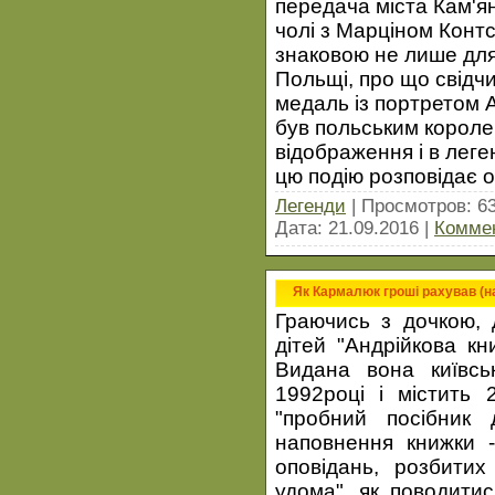
передача міста Кам'я
чолі з Марціном Конт
знаковою не лише для 
Польщі, про що свідч
медаль із портретом А
був польським короле
відображення і в леге
цю подію розповідає 
Легенди
| Просмотров: 6
Дата:
21.09.2016
|
Коммен
Як Кармалюк гроші рахував (н
Граючись з дочкою, 
дітей "Андрійкова кн
Видана вона київсь
1992році і містить 
"пробний посібник
наповнення книжки -
оповідань, розбитих
удома", як поводитис