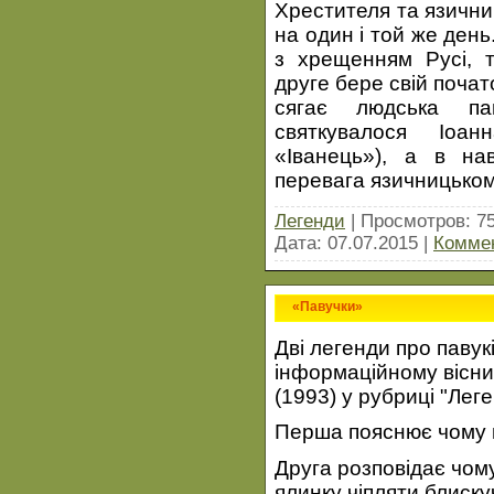
Хрестителя та язични
на один і той же ден
з хрещенням Русі, т
друге бере свій почато
сягає людська па
святкувалося Іоа
«Іванець»), а в на
перевага язичницьком
Легенди
| Просмотров: 7
Дата:
07.07.2015
|
Коммен
«Павучки»
Дві легенди про павук
інформаційному вісни
(1993) у рубриці "Лег
Перша пояснює чому п
Друга розповідає чому
ялинку чіпляти блиск