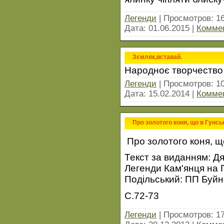
Легенди
| Просмотров: 1
Дата:
01.06.2015
|
Коммен
Зємляк,вставай.
Народноє творчество 
Легенди
| Просмотров: 1
Дата:
15.02.2014
|
Коммен
Про золотого коня, що в Гунсь
Про золотого коня, що
Текст за виданням: Дя
Легенди Кам'янця на П
Подільський: ПП Буйни
С.72-73
Легенди
| Просмотров: 1