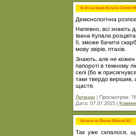
В ніч на Івана Купала (Зінчук М
Демонологічна розпов
Напевно, всі знають д
Івана Купала розцвітає
її, зможе бачити скар
мову звірів, птахів.
Знають, але не кожен
папороті в темному лі
селі (бо ж присягнувся
таки твердо вирішив, 
щастя.
Легенди
| Просмотров: 7
Дата:
07.07.2015
|
Коммен
Купала на Йвана (Мошак М.)
Так уже склалося, щ