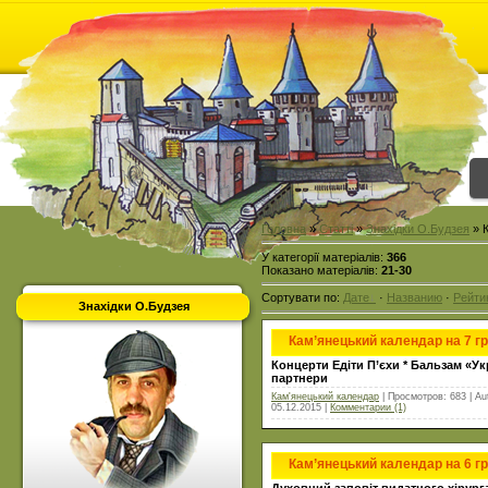
Головна
»
Статті
»
Знахідки О.Будзея
» 
У категорії матеріалів
:
366
Показано матеріалів
:
21-30
Сортувати по
:
Дате
·
Названию
·
Рейти
Знахідки О.Будзея
Кам’янецький календар на 7 г
Концерти Едіти П’єхи *
Бальзам «Укр
партнери
Кам'янецький календар
| Просмотров: 683 | Au
05.12.2015
|
Комментарии (1)
Кам’янецький календар на 6 г
Духовний заповіт видатного хірур