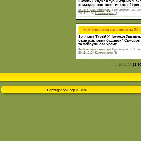
шаховий клуб * Клуб «Будьмо знайом
командир понтонно-мостової брига
Кам'янецький календар
| Просмотров: 774 | Au
28.11.2015
|
Комментарии (3)
Кам’янецький календар на 28
Зачитано Третій Універсал Українськ
один житловий будинок * Саморозпу
та майбутнього храму
Кам'янецький календар
| Просмотров: 763 | Au
26.11.2015
|
Комментарии (3)
1-10
11-20
21-3
Copyright MyCorp © 2026