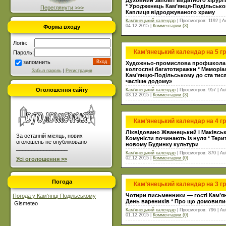
* Уродженець Кам’янця-Подільсько
Переглянути >>>
Каплиця відроджуваного храму
Кам'янецький календар
| Просмотров: 1192 | A
04.12.2015
|
Комментарии (3)
Форма входу
Логін:
Кам’янецький календар на 5 г
Пароль:
запомнить
Художньо-промислова профшкола і
колгоспні багатотиражки * Меморіа
Забыл пароль
|
Регистрация
Кам’янцю-Подільському до ста тися
частіше додому»
Оголошення сайту
Кам'янецький календар
| Просмотров: 957 | Au
03.12.2015
|
Комментарии (3)
Кам’янецький календар на 4 г
Ліквідовано Жванецький і Маківськ
За останній місяць, нових
Комуністи починають із нуля * Тери
оголошень не опубліковано
новому Будинку культури
_________________
Кам'янецький календар
| Просмотров: 870 | Au
02.12.2015
|
Комментарии (0)
Усі оголошення >>
Погода
Кам’янецький календар на 3 г
Чотири письменники — гості Кам’ян
Погода у Кам'янці-Подільському
День вареників * Про що домовилис
Gismeteo
Кам'янецький календар
| Просмотров: 796 | Au
01.12.2015
|
Комментарии (0)