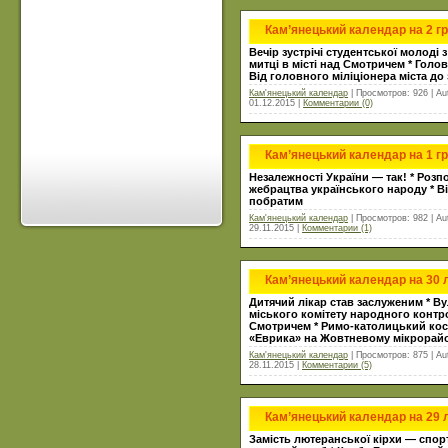
Кам’янецький календар на 2 г
Вечір зустрічі студентської молоді
митці в місті над Смотричем * Голо
Від головного міліціонера міста до
Кам'янецький календар
| Просмотров: 926 | Au
01.12.2015
|
Комментарии (0)
Кам’янецький календар на 1 г
Незалежності України — так! * Розпо
жебрацтва українського народу * Ві
побратим
Кам'янецький календар
| Просмотров: 982 | Au
29.11.2015
|
Комментарии (1)
Кам’янецький календар на 30
Дитячий лікар став заслуженим * В
міського комітету народного контро
Смотричем * Римо-католицький косте
«Еврика» на Жовтневому мікрорай
Кам'янецький календар
| Просмотров: 875 | Au
28.11.2015
|
Комментарии (5)
Кам’янецький календар на 29
Замість лютеранської кірхи — спор