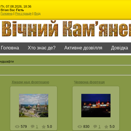
Пт, 07.08.2026, 18:36
Вітаю Вас
Гість
Головна
|
Реєстрація
|
Вхід
Головна
Хто знає де?
Активне дозвілля
Довідка
ландшафти
Хмари над фортецею
Червона фортеця
15.12.2013
14.12.2013
Фото: Леонід Повар
Фото: Леонід Повар
13.07.2013
26.11.2013
leonc
leonc
579
1
5.0
830
1
5.0