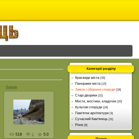
Категорії розділу
Краєвиди міста
[35]
Панорами міста
[15]
Замок
Замок і оборонні споруди
[18]
Старі дворики
[31]
Мости, мостики, кладочки
[20]
16.04.2013
Культові споруди
[24]
Фото: Леонід Повар
Пам'ятки архітектури
[3]
07.03.2013
Сучасний Кам'янець
[11]
leonc
Різне
[6]
518
2
5.0
Пошук