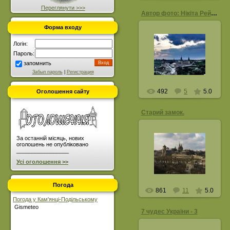
Переглянути >>>
Автор фото: Нікіта Рейда
Форма входу
16.04.2013
Логін:
Пароль:
Гарно ж, правда?
запомнить
LeNka
Забыл пароль
|
Регистрация
492
5
5.0
Оголошення сайту
Старий замок.
За останній місяць, нових
17.06.2012
оголошень не опубліковано
_________________
Небанальний ракурс.
Усі оголошення >>
Kobzar
Погода
861
11
5.0
Погода у Кам'янці-Подільському
Gismeteo
7 чудес України - 3
02.12.2011