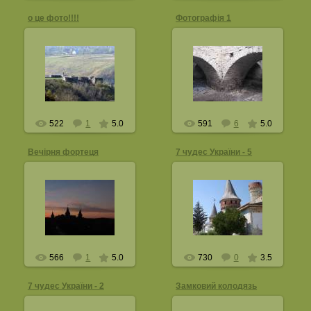
о це фото!!!!
Фотографія 1
12.12.2012
30.07.2012
незвичний ракурс саме
Всі знають де?
очима туриста якогось
Kobzar
Dimboy
522
1
5.0
591
6
5.0
Вечірня фортеця
7 чудес України - 5
02.12.2011
Фото з презентації
21.04.2012
Кам'янця в Всеукраїнськії
акції «7 чудес України:
замки, фортеці, палаци»,
Slash
де Кам'янець ввійшов
до...
KamPod
566
1
5.0
730
0
3.5
7 чудес України - 2
Замковий колодязь
02.12.2011