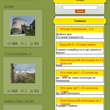
Брама
Свіжина
29.07.2012
Річкою Тернавкою - ч.2
leonc
Доброго дня,
хто може показати на
809
0
5.0
Будзей О. «Славутинка»
Скажите пожайлуста а где хранится
виньет
7 чудес України - 4
Кам’янецький календар на 13
02.12.2011
березня
вава
Фото з презентації
Кам'янця в Всеукраїнськії
Хто знає де? - 13 сезон на
акції «7 чудес України:
старт
замки, фортеці, палаци»,
да... мне бы такая штуенция не
де Кам'янець ввійшов
помешала
до...
Хто знає де? - 13 сезон на
KamPod
616
0
5.0
старт
Да, действительно.
Кам’янецький календар на 1
Замок з боку "валів"
травня
Паради 1 травня -