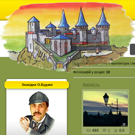
Головна
»
Фотоальбом
» Архітектура і 
Фотографій у розділі
:
18
Крепость
Знахідки О.Будзея
09.06.2015
Фото: Левчук Денис
resident
493
0
0.0